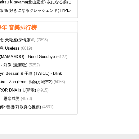
omitsu Kitayama(北山宏光) 灰になる前に
阪46 好きになるクレッシェンド(TYPE-
每年 音樂排行榜
念 天蠍座(深情版)♏
(7893)
 Useless
(6819)
MAMAMOO) - Good Goodbye
(6127)
- 好像 (最新歌)
(5252)
yn Besson & 子瑜 (TWICE) - Blink
kira - Zoo (From 動物方城市2)
(5056)
ROR DNA is U(新歌)
(4915)
 - 思念成災
(4873)
傅~善後(好歌真心推薦)
(4831)