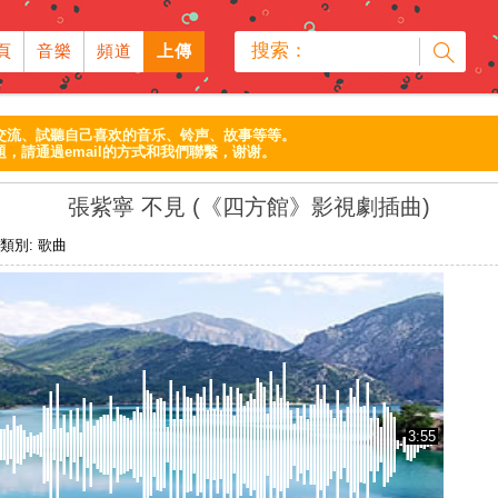
搜索：
頁
音樂
頻道
上傳
交流、試聽自己喜欢的音乐、铃声、故事等等。
，請通過email的方式和我們聯繫，谢谢。
張紫寧 不見 (《四方館》影視劇插曲)
類別:
歌曲
3:55