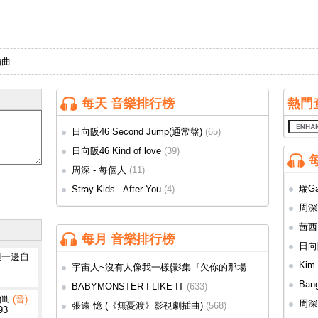
插曲
每天 音樂排行榜
熱門
日向阪46 Second Jump(通常盤)
(65)
日向阪46 Kind of love
(39)
周深 - 每個人
(11)
瑞G
Stray Kids - After You
(4)
周深 
茜西
每月 音樂排行榜
插曲)
(
日向
潰一邊自
(150)
Kim 
宇宙人~沒有人像我一樣{影集『欠你的那場
婚禮』主題曲}(好歌真心推薦)
(647)
Ban
BABYMONSTER-I LIKE IT
(633)
)♏
(音)
周深
張遠 憶 (《無憂渡》影視劇插曲)
(568)
93