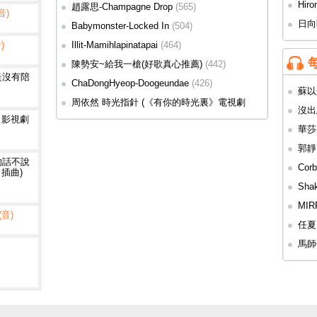
Hir
趙露思-Champagne Drop
(565)
音)
(115)
日向
Babymonster-Locked In
(504)
A)
(98)
)
Illit-Mamihlapinatapai
(464)
陳勢安~給我一槍(好歌真心推薦)
(442)
是沒有陪
ChaDongHyeop-Doogeundae
(426)
蘇以
周依然 時光指針 (《有你的時光裏》電視劇
沒出息
插曲)
(424)
》影視劇
華莎(
郭靜 
的話不說
Corb
 插曲)
(5170)
Sha
MIR
(音)
任夏
馬師