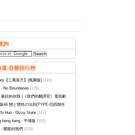
查詢
每週 音樂排行榜
ary【三萬英尺】(氛圍版)
(316)
- No Boundaries
(178)
 最好的你我 (《我們的翻譯官》電視劇
158)
阪46 戀と慣性の法則(TYPE-D)四期生
Si Hun - Dizzy State
(147)
g bang bang - 平壤版
(143)
 - 耀眼的我們
(120)