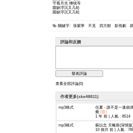
守着月光 继续等
圆缺浮沉又几轮
圆缺浮沉又几轮
關鍵字:
張紫寧
不見
四方館
影視劇
評論和反饋
查看全部評論(0)
作者更多(ske48811)
mp3格式
任夏 - 誰不是一邊崩
癒
(音)
1 年 前
|
人氣 : 8514
mp3格式
蘇以念 天蠍座(深情版
10 個月 前
|
人氣 : 78