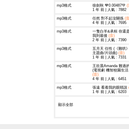
mp3格式
徐劍秋 💙0.00487💚
(
1 年 前
|
人氣 : 7882
mp3格式
任然 對不起沒關係
(音
4 年 前
|
人氣 : 7695
mp3格式
一隻白羊&承桓 你還
我到最後
(音)
2 年 前
|
人氣 : 7390
mp3格式
五月天 任性 (《難哄
主題曲/片頭曲)
(音)
1 年 前
|
人氣 : 7331
mp3格式
王欣晨Amanda 難過
(電視劇 機智校園生活
(音)
4 年 前
|
人氣 : 6451
mp3格式
張遠 看着我的眼睛說
1 年 前
|
人氣 : 6203
顯示全部