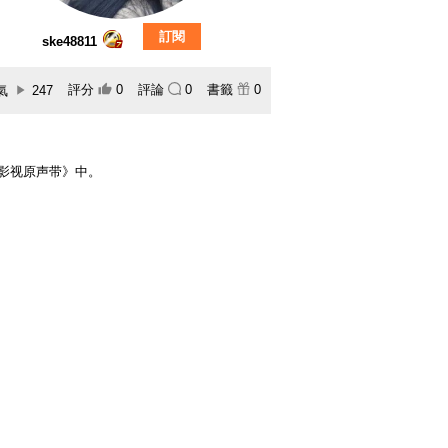
訂閱
ske48811
評分
0
評論
0
書籤
0
氣
247
 影视原声带》中。