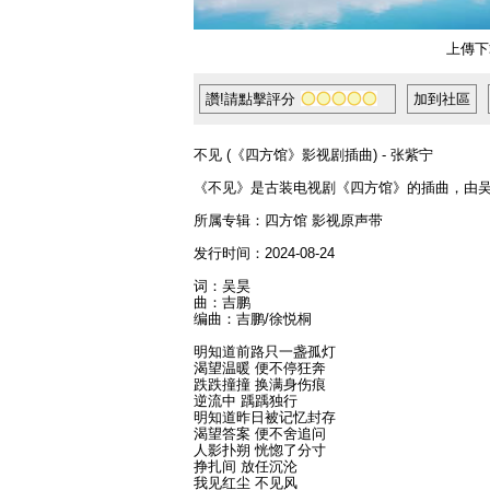
上傳下
讚!請點擊評分
加到社區
不见 (《四方馆》影视剧插曲) - 张紫宁
《不见》是古装电视剧《四方馆》的插曲，由吴昊
所属专辑：四方馆 影视原声带
发行时间：2024-08-24
词：吴昊
曲：吉鹏
编曲：吉鹏/徐悦桐
明知道前路只一盏孤灯
渴望温暖 便不停狂奔
跌跌撞撞 换满身伤痕
逆流中 踽踽独行
明知道昨日被记忆封存
渴望答案 便不舍追问
人影扑朔 恍惚了分寸
挣扎间 放任沉沦
我见红尘 不见风