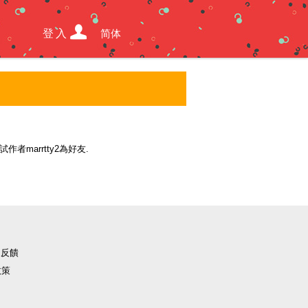
登入
简体
試
作者marrtty2為好友.
/
反饋
政策