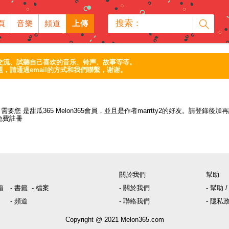
搜索：
頁
音樂
頻道
上傳
交流、試聽自己喜欢的音乐、铃声、故事等等。
，請通過email的方式和我們聯繫，谢谢。
需要您 是
甜瓜365 Melon365會員
，並且是
作者marrtty2的好友
。請
登錄
後加再
免費註冊
關於我們
幫助
箱
- 書籤
- 檔案
- 關於我們
- 幫助
- 頻道
- 聯絡我們
- 隱私
Copyright @ 2021
Melon365.com