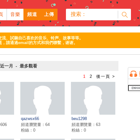
搜索：
頁
音樂
頻道
上傳
交流、試聽自己喜欢的音乐、铃声、故事等等。
，請通過email的方式和我們聯繫，谢谢。
最近一月 - 最多觀看
1
2
後一頁 >
qazwsx66
beu1298
606
頻道瀏覽量：64
頻道瀏覽量：63
粉絲：0
粉絲：0