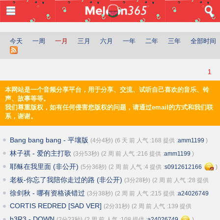
登入
首页
今天
一周
一月
三月
六月
一年
二年
三年
全部时间
音乐
所有
1
最新上传
本网站是一个音频分享平台，用于分享、交流、试听自己喜欢的音乐、铃
最多收听
声、故事等等。
最多收藏
我们尊重版权，如有任何侵害您版权的问题，请通过email的方式和我们联
最多评论
系，谢谢。
推荐
新闻时事
Bang bang bang - 平壤版
(4分4秒)
(6 天 前 人气 :168 提供 :
amm1199
)
评论
林子祺 - 爱的主打歌
(3分53秒)
(2 周 前 人气 :216 提供 :
amm1199
)
文化
耶稣在我里面
(非公开)
(5分36秒)
(2 周 前 人气 :4 提供 :
s0912612166
)
生活
老板-你忘了我陪你走过的路
(非公开)
(3分28秒)
(2 周 前 人气 :28 提供
休闲
:
s0912612166
)
徐剑秋 - 哪有资格谈错过
(3分38秒)
(2 周 前 人气 :215 提供 :
a24026749
歌曲
)
CORTIS REDRED [SAD VER]
(2分31秒)
(2 周 前 人气 :139 提供
儿童教育
:
a24026749
)
h3R3 - DOWN
(2分23秒)
(2 周 前 人气 :108 提供 :
a24026749
)