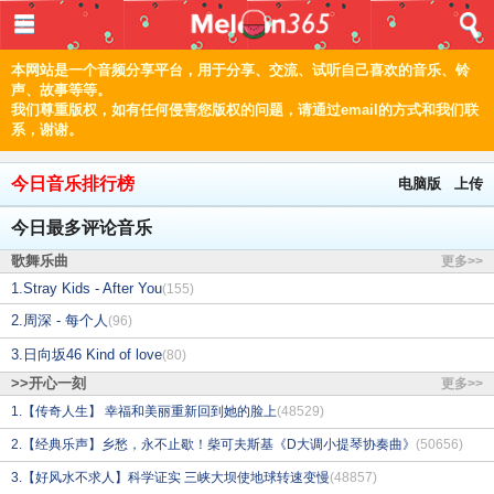
登入
首页
本网站是一个音频分享平台，用于分享、交流、试听自己喜欢的音乐、铃
声、故事等等。
我们尊重版权，如有任何侵害您版权的问题，请通过email的方式和我们联
音乐
系，谢谢。
频道
今日音乐排行榜
电脑版
上传
上传
今日最多评论音乐
编辑
歌舞乐曲
更多>>
1.Stray Kids - After You
(155)
2.周深 - 每个人
(96)
电脑版
3.日向坂46 Kind of love
(80)
正體
>>开心一刻
更多>>
1.【传奇人生】 幸福和美丽重新回到她的脸上
(48529)
©2021 甜瓜365 Melon365 Melon365.com
2.【经典乐声】乡愁，永不止歇！柴可夫斯基《D大调小提琴协奏曲》
(50656)
3.【好风水不求人】科学证实 三峡大坝使地球转速变慢
(48857)