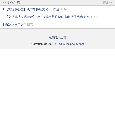
>>文化生活
更多>>
1.【悠活谈心室】谈中华传统文化(一)孝道
(46676)
2.【文治武功汉武大帝】(24) 汉武帝慧眼识珠 匈奴太子舍命护驾
(47603)
3.自制冰皮月饼
(48275)
电脑版
|
正體
Copyright @ 2021
甜瓜365 Melon365.com