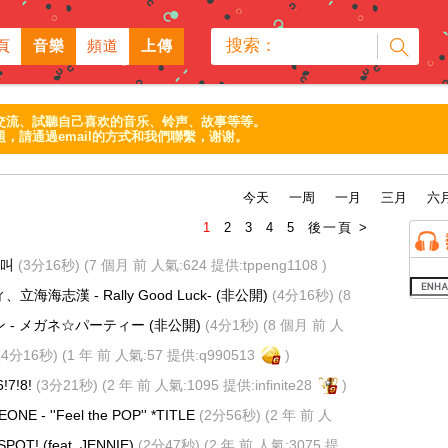
搜索：
頁
音樂
頻道
上傳
交流、試聽自己喜欢的音乐、铃声、故事等等。
，請通過email的方式和我們聯繫，谢谢。
今天
一周
一月
三月
六
1
2
3
4
5
後一頁 >
該叫
(3分16秒)
(7 個月 前 人氣:624 提供:
tppeng1108
)
海海志漢 - Rally Good Luck-
(非公開)
(4分16秒)
(8
 提供:
hanachan
)
 - メガネ☆パーティー
(非公開)
(4分1秒)
(8 個月 前 人
chan
)
(4分16秒)
(1 年 前 人氣:57 提供:
q990513
)
6!7!8!
(3分21秒)
(2 年 前 人氣:1095 提供:
infinite28
)
ONE - ''Feel the POP'' *TITLE
(2分56秒)
(2 年 前 人
inite28
)
SPOT! (feat. JENNIE)
(2分47秒)
(2 年 前 人氣:3075 提