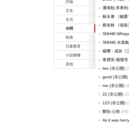
評論
供:
infinite28
潘瑋柏,李孝利
文化
供:
ruby445
)
蘇永康 《她
生活
蔡依林 《假
休閑
SNH48-Whis
歌曲
供:
wasd20732
)
SNH48-水蒸氣 (
兒童教育
供:
wasd20732
)
楊爍 - 成灰
小說聯播
提供:
maggie405
韋禮安-慢慢
其他
two
(非公開)
(
good
(非公開)
me
(非公開)
(
22
(非公開)
(
123
(非公開)
鄭怡 心情
(4分
As it was harr
)