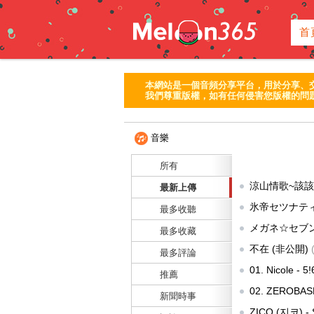
首
本網站是一個音頻分享平台，用於分享、
我們尊重版權，如有任何侵害您版權的問題
音樂
所有
涼山情歌~該
最新上傳
氷帝セツナティ、立
最多收聽
個月 前 人氣:371
メガネ☆セブン
最多收藏
氣:47 提供:
hana
不在
(非公開)
最多評論
01. Nicole - 5!
推薦
02. ZEROBASE
新聞時事
氣:1128 提供:
inf
ZICO (지코) - 