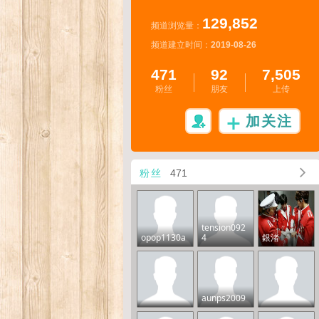
129,852
频道浏览量：
频道建立时间：
2019-08-26
471
92
7,505
粉丝
朋友
上传
加关注
粉丝
471
tension092
opop1130a
4
銀渚
aunps2009