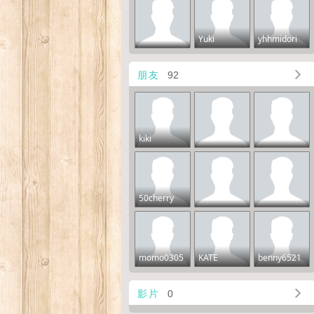
Yuki
yhhmidori
朋友
92
kiki
50cherry
momo0305
KATE
benny6521
影片
0