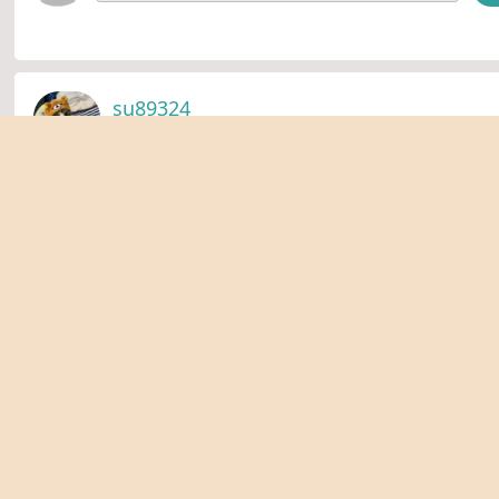
su89324
3 个月 前
Wanna One (워너원) - WE WANNA GO (워너원고 : 백
이스 OST)
1条留言
分享
显示留言