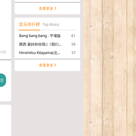
查看更多
音乐排行榜
Top Music
Bang bang bang - 平壤版
61
茜西 最好的你我 (《我们的翻译官》电视剧插曲)
56
108
Hiromitsu Kitayama(北山宏光) サニーサイドアップ
37
查看更多