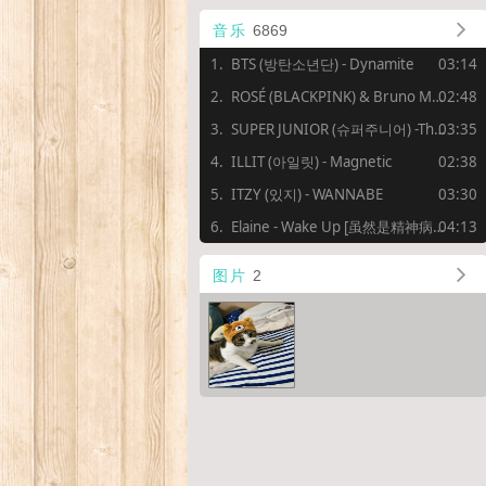
音乐
6869
BTS (방탄소년단) - Dynamite
03:14
ROSÉ (BLACKPINK) & Bruno Mars - APT.
02:48
SUPER JUNIOR (슈퍼주니어) -The Crown
03:35
ILLIT (아일릿) - Magnetic
02:38
ITZY (있지) - WANNABE
03:30
Elaine - Wake Up [虽然是精神病但没关系 OST Special Track Vol.1 ]
04:13
图片
2