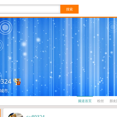
搜索
9324
城市,
频道首页
粉丝
朋友
su89324