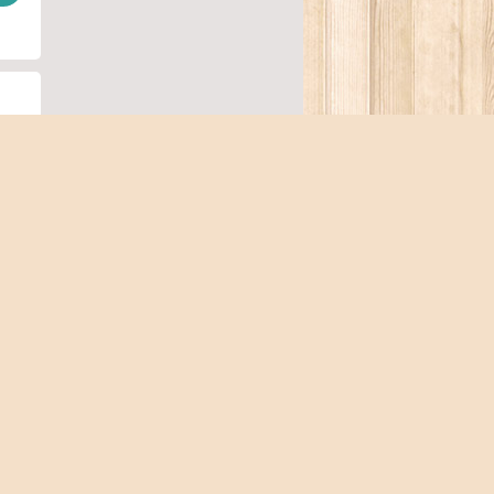
투베
287