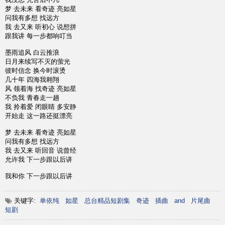
梦 去未来 看奇迹 亮如星
问我有多想 找远方
我 去又来 听初心 说想拼
跟我讲 每一步都响叮当
墨雨追风 白云推浪
日月来续写不灭的萤光
彼时信念 换今时滚烫
几十年 四海我翱翔
风 领着海 找奇迹 亮如星
不负我 青春走一趟
我 拎着爱 闭眼睛 多安静
开始走 这一路还挺漂亮
梦 去未来 看奇迹 亮如星
问我有多想 找远方
我 去又来 听回音 说曾经
允许我 下一步跟以后讲
我和你 下一步跟以后讲
关键字:
单依纯
如星
总台精品短剧集
奇迹
插曲
and
片尾曲
短剧