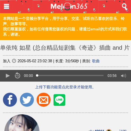
登入 / 注册
首页
本网站是一个音频分享平台，用于分享、交流、试听自己喜欢的音乐、铃
声、故事等等。
我们尊重版权，如有任何侵害您版权的问题，请通过email的方式和我们联
音乐
系，谢谢。
频道
单依纯 如星 (总台精品短剧集《奇迹》插曲 and 片
上传
尾曲)
分享
加入
2026-05-02 23:02:38
|
长度:
3分56秒
|
类别:
歌曲
编辑
00:00
03:56
上传下载功能需点此登录才能使用。
电脑版
正體
©2021 甜瓜365 Melon365 Melon365.com