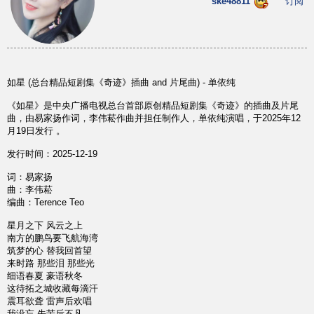
ske48811
订阅
如星 (总台精品短剧集《奇迹》插曲 and 片尾曲) - 单依纯
《如星》是中央广播电视总台首部原创精品短剧集《奇迹》的插曲及片尾
曲，由易家扬作词，李伟菘作曲并担任制作人，单依纯演唱，于2025年12
月19日发行 。
发行时间：2025-12-19
词：易家扬
曲：李伟菘
编曲：Terence Teo
星月之下 风云之上
南方的鹏鸟要飞航海湾
筑梦的心 替我回首望
来时路 那些泪 那些光
细语春夏 豪语秋冬
这待拓之城收藏每滴汗
震耳欲聋 雷声后欢唱
我没忘 先苦后不凡