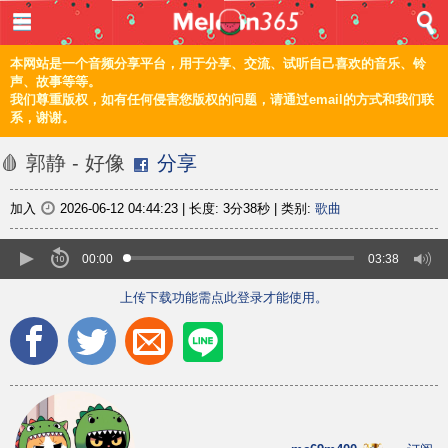
登入 / 注册
首页
本网站是一个音频分享平台，用于分享、交流、试听自己喜欢的音乐、铃
声、故事等等。
我们尊重版权，如有任何侵害您版权的问题，请通过email的方式和我们联
音乐
系，谢谢。
频道
🩸 郭静 - 好像
分享
上传
加入
2026-06-12 04:44:23
|
长度:
3分38秒
|
类别:
歌曲
编辑
00:00
03:38
上传下载功能需点此登录才能使用。
电脑版
正體
©2021 甜瓜365 Melon365 Melon365.com