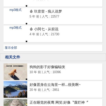
mp3格式
🩸 玖壹壹 - 痴人说梦
5 年 前 | 人气 : 22577
mp3格式
🩸 小阿七 - 从前说
4 年 前 | 人气 : 21730
显示全部
相关文件
狗狗的影子好像蝙蝠侠
10 年 前 | 人气 : 10396
好像置身在云海里一样...很美啊~
20 年 前 | 人气 : 2851
正在睡觉的夜鹰 网笑:好像〝腐烂神〞