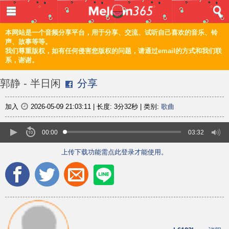
登入 / 注册
首页
本网站是一个音频分享平台，用于分享、交流、试听自己喜欢的音乐、铃
声、故事等等。
我们尊重版权，如有任何侵害您版权的问题，请通过email的方式和我们联
音乐
系，谢谢。
频道
郭静 - 半日闲
分享
上传
加入
2026-05-09 21:03:11
|
长度:
3分32秒
|
类别:
歌曲
编辑
00:00
03:32
上传下载功能需点此登录才能使用。
电脑版
正體
©2021 甜瓜365 Melon365 Melon365.com