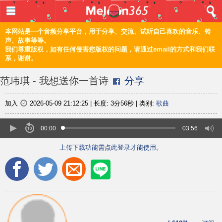
登入 / 注册
首页
本网站是一个音频分享平台，用于分享、交流、试听自己喜欢的音乐、铃
声、故事等等。
我们尊重版权，如有任何侵害您版权的问题，请通过email的方式和我们联
音乐
系，谢谢。
频道
范玮琪 - 我想送你一首诗
分享
上传
加入
2026-05-09 21:12:25
|
长度:
3分56秒
|
类别:
歌曲
编辑
00:00
03:56
上传下载功能需点此登录才能使用。
电脑版
正體
©2021 甜瓜365 Melon365 Melon365.com