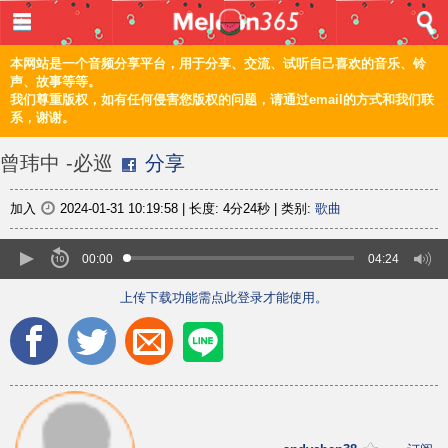
登入 / 注册
首页
本网站是一个音频分享平台，用于分享、交流、试听自己喜欢的音乐、铃
声、故事等等。
我们尊重版权，如有任何侵害您版权的问题，请通过email的方式和我们联
音乐
系，谢谢。
频道
曾玮中 -必巡
分享
上传
加入
2024-01-31 10:19:58
|
长度:
4分24秒
|
类别:
歌曲
编辑
00:00
04:24
上传下载功能需点此登录才能使用。
电脑版
正體
©2021 甜瓜365 Melon365 Melon365.com