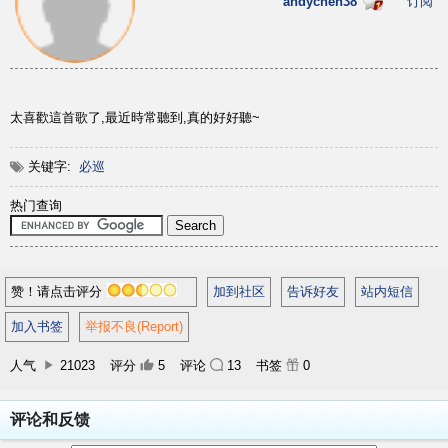
andychen38
订阅
太喜歡這首歌了,最近時常聽到,真的好好聽~
关键字:
必巡
热门查询
赞！请点击评分
加到社区
告诉好友
站内短信
加入书签
举报不良(Report)
人气
21023
评分
5
评论
13
书签
0
评论和反馈