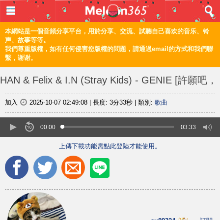
登入 / 註冊
首頁
本網站是一個音頻分享平台，用於分享、交流、試聽自己喜欢的音乐、铃
声、故事等等。
我們尊重版權，如有任何侵害您版權的問題，請通過email的方式和我們聯
音樂
繫，谢谢。
頻道
HAN & Felix & I.N (Stray Kids) - GENIE [許願吧，
上傳
精靈OST]
分享
加入
2025-10-07 02:49:08
|
長度:
3分33秒
|
類別:
歌曲
編輯
00:00
03:33
上傳下載功能需點此登陸才能使用。
電腦版
简体
©2021 甜瓜365 Melon365 Melon365.com