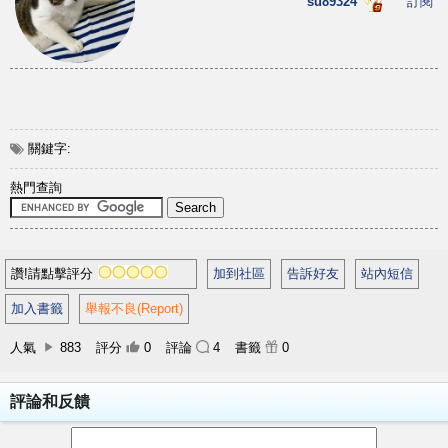
su89324
訂閱
關鍵字:
熱門查詢
讚!請點擊評分
加到社區
告訴好友
站內短信
加入書籤
舉報不良(Report)
人氣
883
評分
0
評論
4
書籤
0
評論和反饋