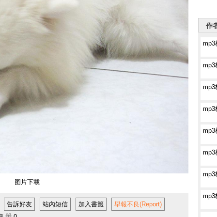
作者
mp
mp
mp
mp
mp
mp
mp
图片下載
mp
告訴好友
站內短信
加入書籤
舉報不良(Report)
籤
0