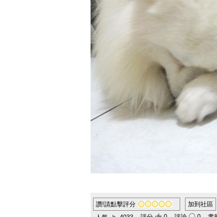
讚!請點擊評分
加到社區
評分
0
評論
0
書