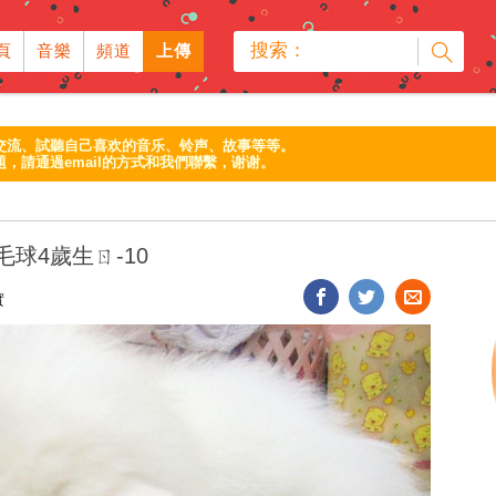
搜索：
頁
音樂
頻道
上傳
交流、試聽自己喜欢的音乐、铃声、故事等等。
，請通過email的方式和我們聯繫，谢谢。
毛球4歲生ㄖ-10
實