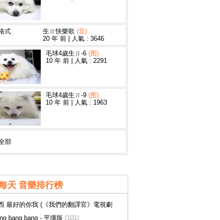
3格式
生ㄖ快樂歌
(音)
20 年 前
|
人氣 : 3646
毛球4歲生ㄖ-6
(图)
10 年 前
|
人氣 : 2291
毛球4歲生ㄖ-9
(图)
10 年 前
|
人氣 : 1963
全部
每天 音樂排行榜
西 最好的你我 (《我們的翻譯官》電視劇
(114)
ng bang bang - 平壤版
(101)