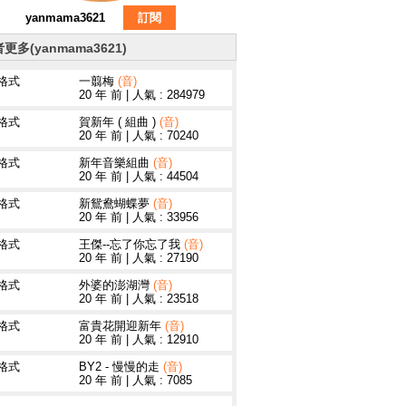
yanmama3621
訂閱
更多(yanmama3621)
3格式
一翦梅
(音)
20 年 前
|
人氣 : 284979
3格式
賀新年 ( 組曲 )
(音)
20 年 前
|
人氣 : 70240
3格式
新年音樂組曲
(音)
20 年 前
|
人氣 : 44504
3格式
新鴛鴦蝴蝶夢
(音)
20 年 前
|
人氣 : 33956
3格式
王傑--忘了你忘了我
(音)
20 年 前
|
人氣 : 27190
3格式
外婆的澎湖灣
(音)
20 年 前
|
人氣 : 23518
3格式
富貴花開迎新年
(音)
20 年 前
|
人氣 : 12910
3格式
BY2 - 慢慢的走
(音)
20 年 前
|
人氣 : 7085