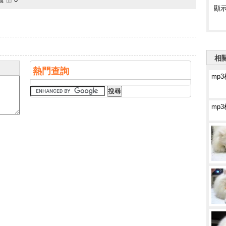
顯
相
熱門查詢
mp
mp