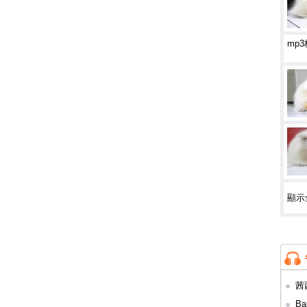
mp
顯示
茜
插曲)
Ba