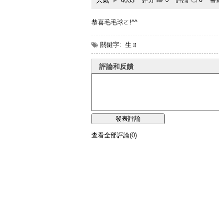
人氣
4033
恭喜毛毛球ㄛ!^^
關鍵字:
生ㄖ
評論和反饋
查看全部評論(0)