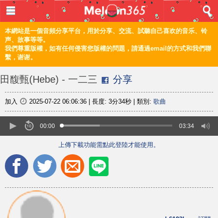
登入 / 註冊
首頁
本網站是一個音頻分享平台，用於分享、交流、試聽自己喜欢的音乐、铃
声、故事等等。
我們尊重版權，如有任何侵害您版權的問題，請通過email的方式和我們聯
音樂
繫，谢谢。
頻道
田馥甄(Hebe) - 一二三
分享
上傳
加入
2025-07-22 06:06:36
|
長度:
3分34秒
|
類別:
歌曲
編輯
00:00
03:34
上傳下載功能需點此登陸才能使用。
電腦版
简体
©2021 甜瓜365 Melon365 Melon365.com