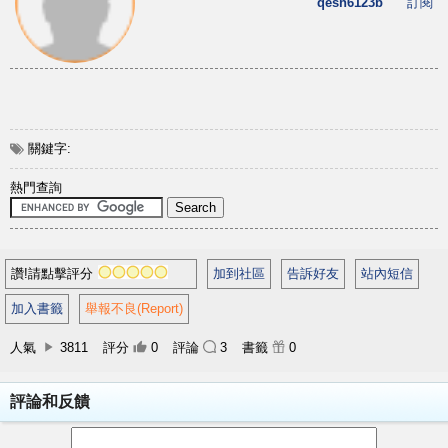
qesh6123b
訂閱
關鍵字:
熱門查詢
讚!請點擊評分
加到社區
告訴好友
站內短信
加入書籤
舉報不良(Report)
人氣
3811
評分
0
評論
3
書籤
0
評論和反饋