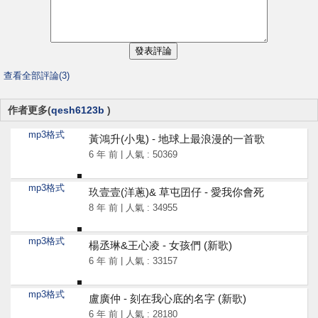
查看全部評論(3)
作者更多(
qesh6123b
)
mp3格式
黃鴻升(小鬼) - 地球上最浪漫的一首歌
6 年 前 | 人氣 : 50369
mp3格式
玖壹壹(洋蔥)& 草屯囝仔 - 愛我你會死
8 年 前 | 人氣 : 34955
mp3格式
楊丞琳&王心凌 - 女孩們 (新歌)
6 年 前 | 人氣 : 33157
mp3格式
盧廣仲 - 刻在我心底的名字 (新歌)
6 年 前 | 人氣 : 28180