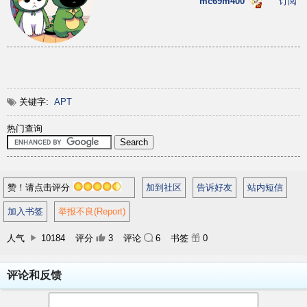
mc69m400
订阅
关键字:
APT
热门查询
赞！请点击评分
加到社区
告诉好友
站内短信
加入书签
举报不良(Report)
人气
10184
评分
3
评论
6
书签
0
评论和反馈