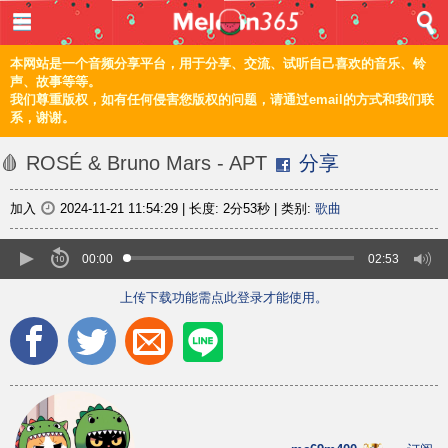
登入 / 注册
首页
本网站是一个音频分享平台，用于分享、交流、试听自己喜欢的音乐、铃
声、故事等等。
我们尊重版权，如有任何侵害您版权的问题，请通过email的方式和我们联
音乐
系，谢谢。
频道
🩸 ROSÉ & Bruno Mars - APT
分享
上传
加入
2024-11-21 11:54:29
|
长度:
2分53秒
|
类别:
歌曲
编辑
00:00
02:53
上传下载功能需点此登录才能使用。
电脑版
正體
©2021 甜瓜365 Melon365 Melon365.com