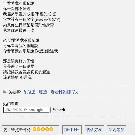
再看著我的眼睛說
你一點都不難過
我攥緊手裡的戒指(手裡的戒指)
它本該有一個名字(它該有個名字)
如果你生日願望是回到他身旁
我幫你這最後一次
來 你看著我的眼睛說
再你看著我的眼睛說
你看著我的眼睛說你從沒愛過我
那是段美好的回憶
只是差了一個結局
請記得我曾認認真真的愛過
該遺憾的 不是我
关键字:
姚晓棠
张远
看着我的眼睛说
热门查询
赞！请点击评分
加到社区
告诉好友
站内短信