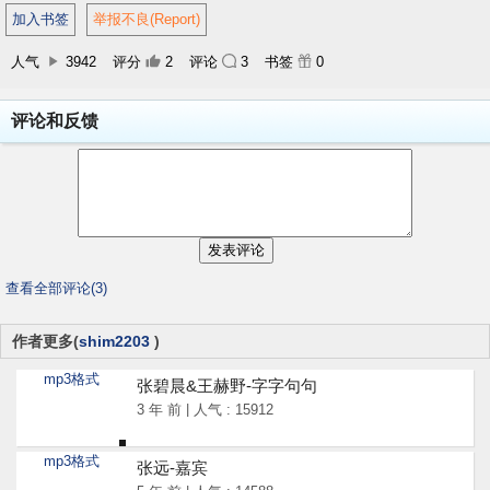
加入书签
举报不良(Report)
人气
3942
评分
2
评论
3
书签
0
评论和反馈
查看全部评论(3)
作者更多(
shim2203
)
mp3格式
张碧晨&王赫野-字字句句
3 年 前 | 人气 : 15912
mp3格式
张远-嘉宾