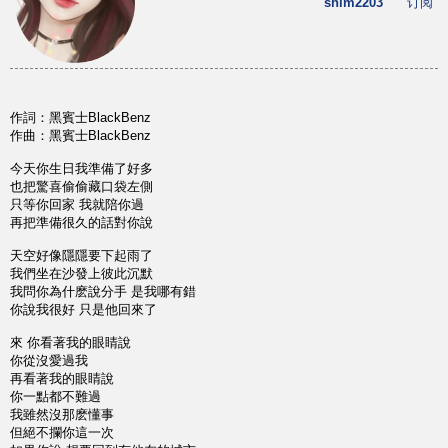
shim2203
订阅
作詞：黑賓士BlackBenz
作曲：黑賓士BlackBenz
今天你生日我準備了好多
也把驚喜偷偷藏口袋左側
只等你回家 我就陪你過
再把準備很久的話對你說
天空好像隱隱要下起雨了
我們坐在沙發上彼此沉默
我問你為什麽說分手 是我哪有錯
你說我很好 只是他回來了
來 你看著我的眼睛說
你從沒愛過我
再看著我的眼睛說
你一點都不難過
我雖然沒那麽懂事
但絕不攔你這一次