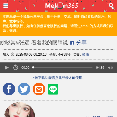
登入 / 注册
首页
本网站是一个音频分享平台，用于分享、交流、试听自己喜欢的音乐、铃
声、故事等等。
我们尊重版权，如有任何侵害您版权的问题，请通过email的方式和我们联
音乐
系，谢谢。
频道
姚晓棠&张远-看着我的眼睛说
分享
上传
加入
2025-08-09 08:20:13
|
长度:
4分39秒
|
类别:
歌曲
编辑
00:00
04:39
上传下载功能需点此登录才能使用。
电脑版
正體
©2021 甜瓜365 Melon365 Melon365.com