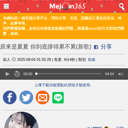
登入 / 註冊
首頁
本網站是一個音頻分享平台，用於分享、交流、試聽自己喜欢的音乐、铃
声、故事等等。
我們尊重版權，如有任何侵害您版權的問題，請通過email的方式和我們聯
音樂
繫，谢谢。
頻道
原來是夏夏 你到底撐得累不累(新歌)
分享
上傳
加入
2025-09-04 01:50:28
|
長度:
4分4秒
|
類別:
歌曲
編輯
00:00
04:04
上傳下載功能需點此登陸才能使用。
電腦版
简体
©2021 甜瓜365 Melon365 Melon365.com