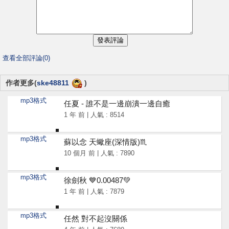
查看全部評論(0)
作者更多(
ske48811
)
mp3格式
任夏 - 誰不是一邊崩潰一邊自癒
1 年 前 | 人氣 : 8514
mp3格式
蘇以念 天蠍座(深情版)♏
10 個月 前 | 人氣 : 7890
mp3格式
徐劍秋 💙0.00487💚
1 年 前 | 人氣 : 7879
mp3格式
任然 對不起沒關係