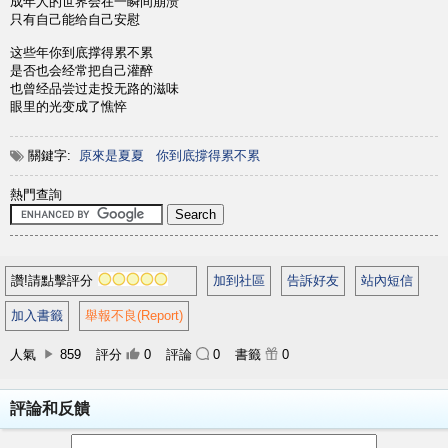
成年人的世界会在一瞬间崩溃
只有自己能给自己安慰
这些年你到底撑得累不累
是否也会经常把自己灌醉
也曾经品尝过走投无路的滋味
眼里的光变成了憔悴
關鍵字:
原來是夏夏
你到底撐得累不累
熱門查詢
讚!請點擊評分
加到社區
告訴好友
站內短信
加入書籤
舉報不良(Report)
人氣
859
評分
0
評論
0
書籤
0
評論和反饋