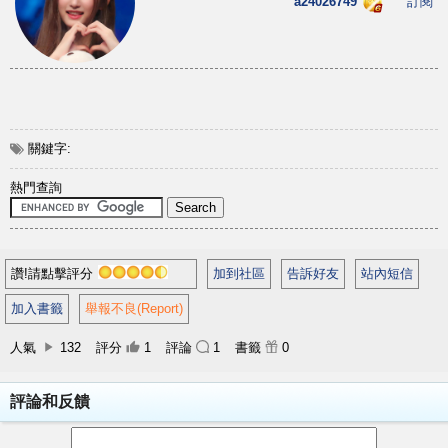
a24026749
訂閱
關鍵字:
熱門查詢
讚!請點擊評分
加到社區
告訴好友
站內短信
加入書籤
舉報不良(Report)
人氣
132
評分
1
評論
1
書籤
0
評論和反饋