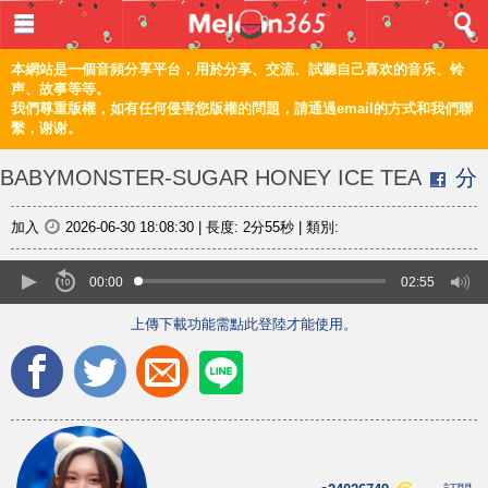
登入 / 註冊
首頁
本網站是一個音頻分享平台，用於分享、交流、試聽自己喜欢的音乐、铃
声、故事等等。
我們尊重版權，如有任何侵害您版權的問題，請通過email的方式和我們聯
音樂
繫，谢谢。
頻道
BABYMONSTER-SUGAR HONEY ICE TEA
分
上傳
享
加入
2026-06-30 18:08:30
|
長度:
2分55秒
|
類別:
編輯
00:00
02:55
上傳下載功能需點此登陸才能使用。
電腦版
简体
©2021 甜瓜365 Melon365 Melon365.com