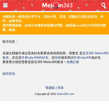
登入
首頁
本網站是一個音頻分享平台，用於分享、交流、試聽自己喜欢的音乐、铃
声、故事等等。
音樂
我們尊重版權，如有任何侵害您版權的問題，請通過email的方式和我們聯
繫，谢谢。
頻道
提示信息：
上傳
這個文檔被作者設置為好友觀看或者保密狀態，需要您 是
甜瓜365 Melon365
編輯
會員
，並且是
作者ruby445的好友
。請
登錄
後加再試
作者ruby445
為好友.
要查看文檔您需要是甜瓜365 Melon365會員！
免費註冊
電腦版
返回首頁
简体
電腦版
|
简体
©2021 甜瓜365 Melon365 Melon365.com
Copyright @ 2021
Melon365.com