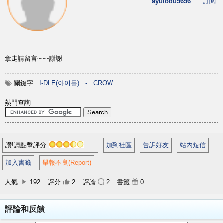
ayuiodu5656
訂閱
拿走請留言~~~謝謝
關鍵字:
I-DLE(아이들)
-
CROW
熱門查詢
讚!請點擊評分
加到社區
告訴好友
站內短信
加入書籤
舉報不良(Report)
人氣
192
評分
2
評論
2
書籤
0
評論和反饋