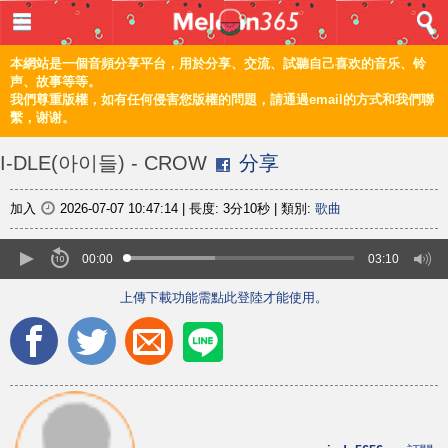
登入 / 註冊
首頁
本網站是一個音頻分享平台，用於分享、交流、試聽自己喜欢的音乐、铃
声、故事等等。
我們尊重版權，如有任何侵害您版權的問題，請通過email的方式和我們聯
音樂
繫，谢谢。
頻道
I-DLE(아이들) - CROW
分享
上傳
加入
2026-07-07 10:47:14
|
長度:
3分10秒
|
類別:
歌曲
編輯
00:00
03:10
上傳下載功能需點此登陸才能使用。
電腦版
简体
©2021 甜瓜365 Melon365 Melon365.com