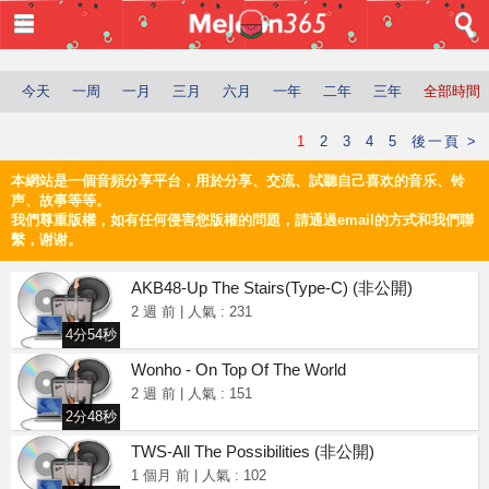
登入
搜索
今天
一周
一月
三月
六月
一年
二年
三年
全部時間
全部文件
音頻 Audio
1
2
3
4
5
後一頁 >
首頁
本網站是一個音頻分享平台，用於分享、交流、試聽自己喜欢的音乐、铃
声、故事等等。
音樂
我們尊重版權，如有任何侵害您版權的問題，請通過email的方式和我們聯
繫，谢谢。
頻道
AKB48-Up The Stairs(Type-C)
(非公開)
上傳
2 週 前
|
人氣 : 231
4分54秒
編輯
Wonho - On Top Of The World
2 週 前
|
人氣 : 151
2分48秒
電腦版
TWS-All The Possibilities
(非公開)
简体
1 個月 前
|
人氣 : 102