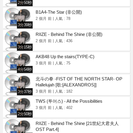
2分50秒
©2021 甜瓜365 Melon365 Melon365.com
B1A4-The Star
(非公開)
2 個月 前
|
人氣 : 78
3分39秒
RIIZE - Behind The Shine
(非公開)
2 個月 前
|
人氣 : 436
3分15秒
AKB48 Up the stairs(TYPE-C)
3 個月 前
|
人氣 : 75
4分54秒
北斗の拳 -FIST OF THE NORTH STAR- OP
Hallelujah [歌:[ALEXANDROS]]
3 個月 前
|
人氣 : 182
3分37秒
TWS (투어스) - All the Possibilities
3 個月 前
|
人氣 : 402
2分50秒
RIIZE - Behind The Shine [21世紀大君夫人
OST Part.4]