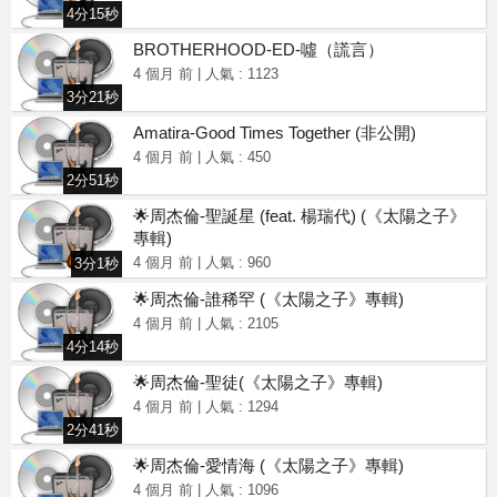
4分15秒
BROTHERHOOD-ED-噓（謊言）
4 個月 前
|
人氣 : 1123
3分21秒
Amatira-Good Times Together
(非公開)
4 個月 前
|
人氣 : 450
2分51秒
🌟周杰倫-聖誕星 (feat. 楊瑞代) (《太陽之子》
專輯)
4 個月 前
|
人氣 : 960
3分1秒
🌟周杰倫-誰稀罕 (《太陽之子》專輯)
4 個月 前
|
人氣 : 2105
4分14秒
🌟周杰倫-聖徒(《太陽之子》專輯)
4 個月 前
|
人氣 : 1294
2分41秒
🌟周杰倫-愛情海 (《太陽之子》專輯)
4 個月 前
|
人氣 : 1096