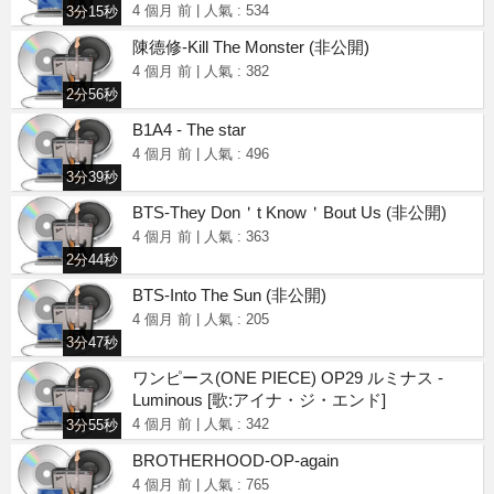
4 個月 前
|
人氣 : 534
3分15秒
陳德修-Kill The Monster
(非公開)
4 個月 前
|
人氣 : 382
2分56秒
B1A4 - The star
4 個月 前
|
人氣 : 496
3分39秒
BTS-They Don＇t Know＇Bout Us
(非公開)
4 個月 前
|
人氣 : 363
2分44秒
BTS-Into The Sun
(非公開)
4 個月 前
|
人氣 : 205
3分47秒
ワンピース(ONE PIECE) OP29 ルミナス -
Luminous [歌:アイナ・ジ・エンド]
4 個月 前
|
人氣 : 342
3分55秒
BROTHERHOOD-OP-again
4 個月 前
|
人氣 : 765