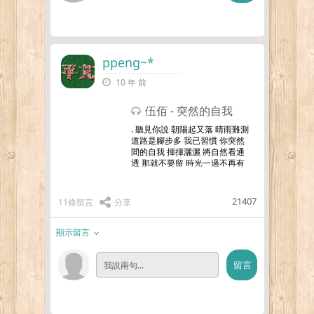
ppeng~*
10 年 前
伍佰 - 突然的自我
. 聽見你說 朝陽起又落 晴雨難測
道路是腳步多 我已習慣 你突然
間的自我 揮揮灑灑 將自然看通
透 那就不要留 時光一過不再有
你遠眺的天空 掛更多的彩虹 我
會緊緊的 將你豪情放在心頭 在
寒冬時候
…更多
21407
11條留言
分享
顯示留言