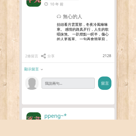
10 年 前
無心的人
抬頭看月雲置那，冬夜冷風咻咻
寒。 感情的路真歹行，人生的歌
唱抹煞。 一趴燈點一瞑半，傷心
的人更孤單。 一句再會簡單寫，
好歹就 拼運命。 無情人怎會有
心肝，新歡舊愛啊信伊的詛咒。
伊的心攏抹無置這，雙人
…更多
2128
2條留言
分享
顯示留言
ppeng~*
10 年 前