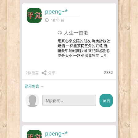
ppeng~*
10 年 前
人生一首歌
用真心來交陪的朋友 嘸免計較乾
燒酒 一杯粗茶切五角的豆乾 阮
嘛飲甲歸眠爽袂退 來鬥陣感謝你
沒分大小 一路相挺挺到底 人生
親像一條歌 作陣唱咱的名聲 嘸
驚風嘸驚雨 有你作夥拚輸贏 人
生親像一條歌 作陣
…更多
2832
2條留言
分享
顯示留言
ppeng~*