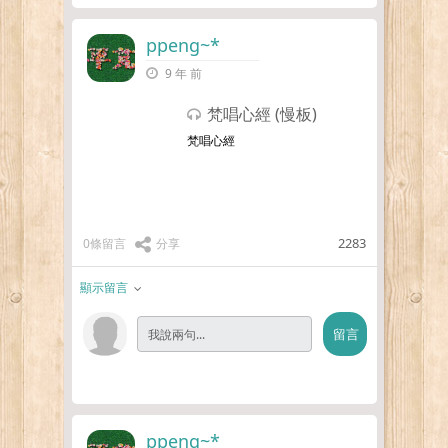
ppeng~*
9 年 前
梵唱心經 (慢板)
梵唱心經
2283
0條留言
分享
顯示留言
ppeng~*