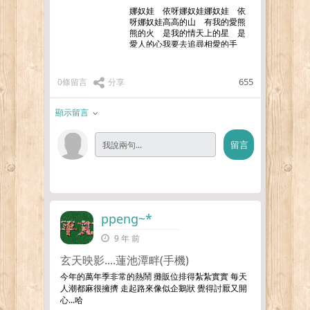
娜奴娃 依呀娜奴娃娜奴娃 依
呀娜奴娃高高的山 有我的愛熊
熊的火 是我的情天上的星 是
愛人的心我要去追尋相愛的手
要拉的緊不變的情 像旭日昇愛
人的心 是天上的星陪伴小浮萍
娜奴娃 依呀娜奴娃娜奴娃 依
655
0條留言
分享
呀娜
…更多
顯示留言
ppeng~*
9 年 前
玄天映影....蓮池潭畔(手機)
今年的萬年季非常的熱鬧 攤販位排得紮紮實實 每天
人潮都麻很擁擠 走起路來像似企鵝狀 覺得討厭又開
心...哈