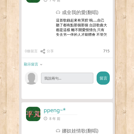
7 年 前
成全我的愛(翻唱)
這首歌錄起來有哭腔 嗚.....自己
聽了都有點那個那個 台語歌曲大
都是這樣 離不開愛恨情仇 只有
失去另一伴的人才能體會 不管怎
樣都要勇敢走下去
715
0條留言
分享
顯示留言
ppeng~*
8 年 前
娜奴娃情歌(翻唱)