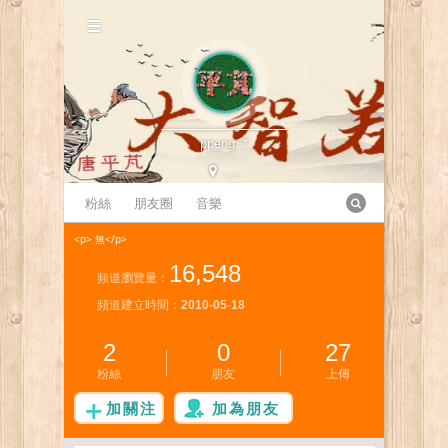
ppeng~*
. , .
粉絲
朋友圈
音樂
<p> 無</p>
16,548
頻道瀏覽量：
頻道建立時間：
2010-05-18
2
0
27
粉絲
朋友
上傳
加關注
加為朋友