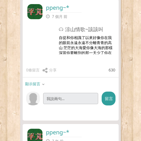
ppeng~*
7 個月 前
涼山情歌~該該叫
自從和你相識了以來好像你在我
的眼前永遠永遠不分離青青的高
山 茫茫的大海愛你像大海的那樣
深當你要離別的那一天少了你在
我的身邊遙遠的故鄉 高高的月亮
請你抬起頭來 看看那個心月光走
了一步 眼淚掉下來 再會吧
…更
630
0條留言
分享
多
顯示留言
ppeng~*