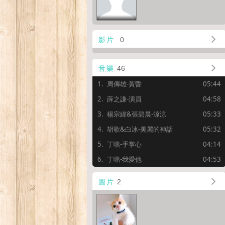
影片
0
音樂
46
周傳雄-黃昏
05:44
薛之謙-演員
04:58
楊宗緯&張碧晨-涼涼
05:33
胡歌&白冰-美麗的神話
05:32
丁噹-手掌心
04:14
丁噹-我愛他
04:53
圖片
2