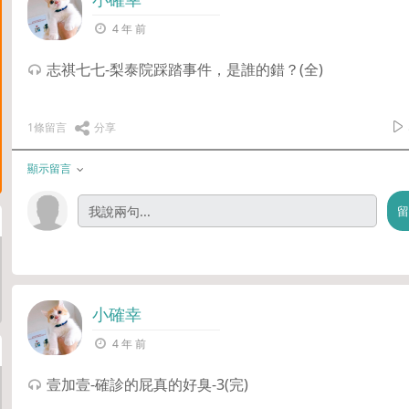
4 年 前
志祺七七-梨泰院踩踏事件，是誰的錯？(全)
1條留言
分享
顯示留言
小確幸
4 年 前
壹加壹-確診的屁真的好臭-3(完)