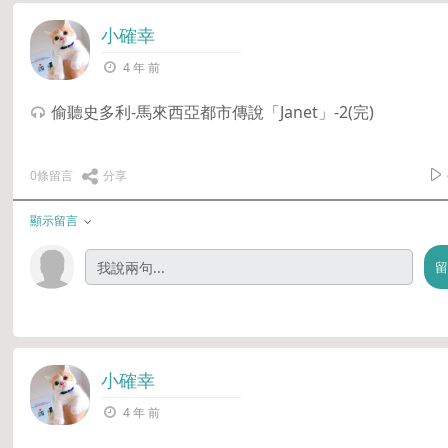
小確幸
4 年 前
偷聽史多利-馬來西亞都市傳說「Janet」-2(完)
0條留言
分享
顯示留言
小確幸
4 年 前