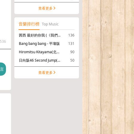
查看更多
音樂排行榜
Top Music
茜西 最好的你我 (《我們的翻譯官》電視劇插曲)
136
536
Bang bang bang - 平壤版
131
Hiromitsu Kitayama(北山宏光) サニーサイドアップ
90
日向阪46 Second Jump(通常盤)
50
查看更多