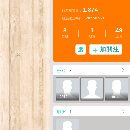
1,374
頻道瀏覽量：
頻道建立時間：
2022-07-21
3
1
48
粉絲
朋友
上傳
加關注
粉絲
3
a2012a
kerorolai
朋友
1