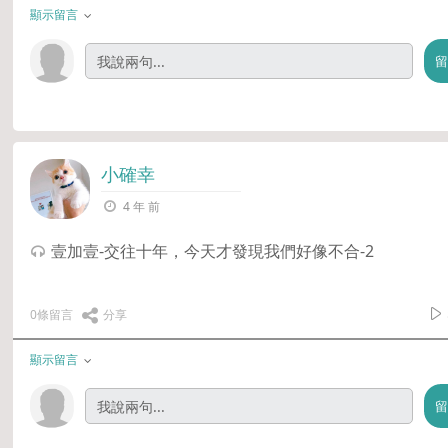
顯示留言
小確幸
4 年 前
壹加壹-交往十年，今天才發現我們好像不合-2
0條留言
分享
顯示留言