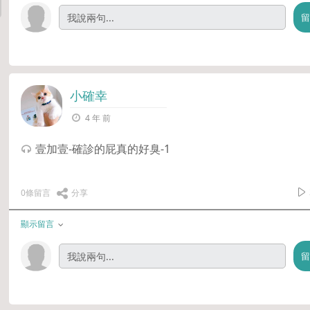
小確幸
4 年 前
壹加壹-確診的屁真的好臭-1
0條留言
分享
顯示留言