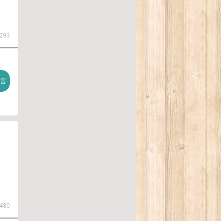
293
480