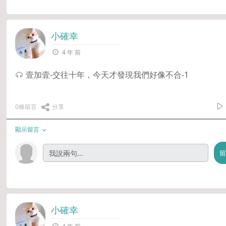
小確幸
4 年 前
壹加壹-交往十年，今天才發現我們好像不合-1
0條留言
分享
顯示留言
小確幸