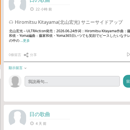
22 小時 前
Hiromitsu Kitayama(北山宏光) サニーサイドアップ
北山宏光 – ULTRActi:on発売：2026.06.24作词：Hiromitsu Kitayama作曲：
和依・Yoma編曲：藤家和依・Yoma365日いつでも笑顔でピースしたいなテ
の中の
…更多
0條留言
分享
顯示留言
日の歌曲
4 天 前