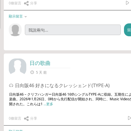
0條留言
分享
顯示留言
日の歌曲
5 天 前
日向阪46 好きになるクレッシェンド(TYPE-A)
日向坂46 – クリフハンガー日向坂46 16thシングルTYPE-Aに収録。五期生に
楽曲。2026年1月26日、0時から先行配信が開始され、同時に、Music Video
開された。これらは1
…更多
0條留言
分享