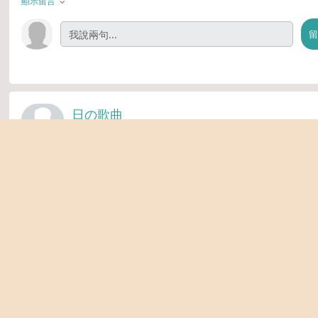
顯示留言
日の歌曲
7 天 前
Hiromitsu Kitayama(北山宏光) BUGlitch
北山宏光 – ULTRActi:on発売：2026.06.24作词：0C・Natsumi・SHUN作曲：
Natsumi・0C・Melo編曲：Natsumi・MeloREALIZEノイズ走るStatic
…更多
0條留言
分享
顯示留言