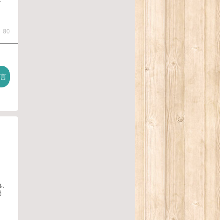
80
れ、
売