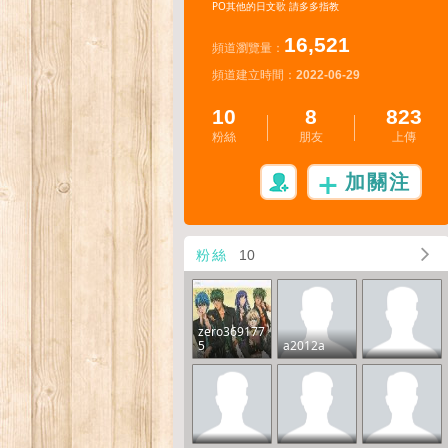
PO其他的日文歌 請多多指教
16,521
頻道瀏覽量：
頻道建立時間：
2022-06-29
10
8
823
粉絲
朋友
上傳
加關注
粉絲
10
zero369177
5
a2012a