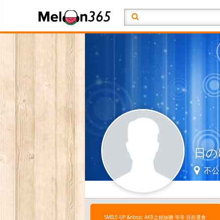
日の
不公
SMILE-UP.&nbsp; AKB之姐妹團 等等 目前還會