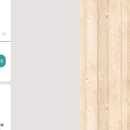
59
に神
変