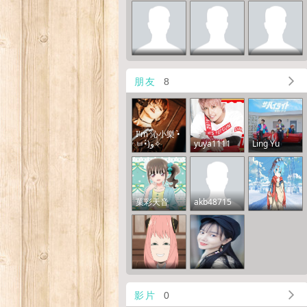
朋友
8
I'm 沁小樂 •̀
ㅂ•́)و✧
yuya1111
Ling Yu
菓彩天音
akb48715
影片
0