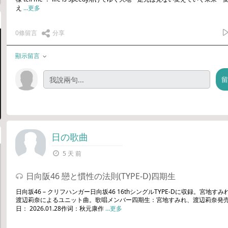
え
…更多
0條留言
分享
顯示留言
日の歌曲
5 天 前
日向阪46 戀と慣性の法則(TYPE-D)四期生
日向坂46 – クリフハンガー日向坂46 16thシングルTYPE-Dに収録。宮地すみ
渡辺莉奈によるユニット曲。歌唱メンバー四期生：宮地すみれ、渡辺莉奈発
日： 2026.01.28作词：秋元康作
…更多