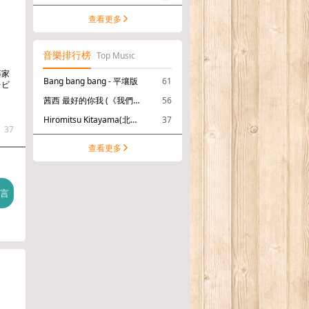
查看更多
音樂排行榜
Top Music
藤家
Bang bang bang - 平壤版
61
レビ
茜西 最好的你我 (《我們的翻譯官》電視劇插曲)
56
Hiromitsu Kitayama(北山宏光) サニーサイドアップ
37
37
查看更多