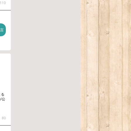
110
よる
が公
80