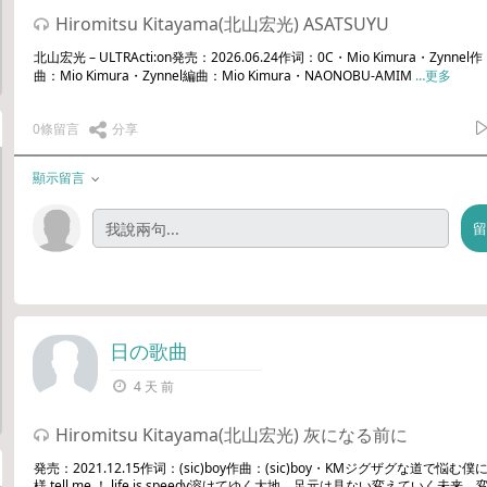
Hiromitsu Kitayama(北山宏光) ASATSUYU
北山宏光 – ULTRActi:on発売：2026.06.24作词：0C・Mio Kimura・Zynnel作
曲：Mio Kimura・Zynnel編曲：Mio Kimura・NAONOBU-AMIM
…更多
0條留言
分享
顯示留言
日の歌曲
4 天 前
Hiromitsu Kitayama(北山宏光) 灰になる前に
発売：2021.12.15作词：(sic)boy作曲：(sic)boy・KMジグザグな道で悩む僕
様 tell me ！ life is speedy溶けてゆく大地 足元は見ない変えていく未来 