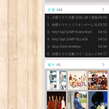
音樂
645
火曜ドラマ 日劇 王様に捧ぐ薬指 主題曲 DEAR MY LOVER [歌:Hey! Say! JUMP]
04:59
金曜ドラマ トリリオンゲーム 主題曲 Dangerholic [歌:Snow Man]
03:52
Hey! Say! JUMP Evans Knot
04:53
Hey! Say! JUMP VILLAIN
04:53
Sexy Zone timeless
04:34
火曜ドラマ 日劇 マイ・セカンド・アオハル 主題曲 I Wish [歌:なにわ男子]
04:17
圖片
65