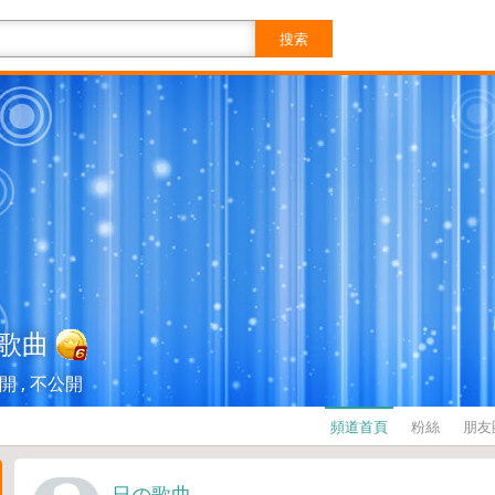
搜索
歌曲
開 , 不公開
頻道首頁
粉絲
朋友
日の歌曲