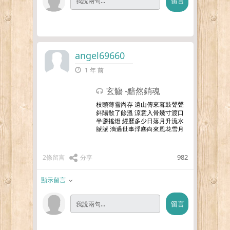
angel69660
1 年 前
玄觴 -黯然銷魂
枝頭薄雪尚存 遠山傳來暮鼓聲聲
斜陽散了餘溫 涼意入骨幾寸渡口
半盞搖燈 經歷多少日落月升流水
脈脈 淌過世事浮塵向來風花雪月
動人 相偎桃林醉聞晚風撫琴對飲
仗劍紅塵 冬去春來寒暑幾更情深
一寸 傷多一分如夢江
…更多
982
2條留言
分享
顯示留言