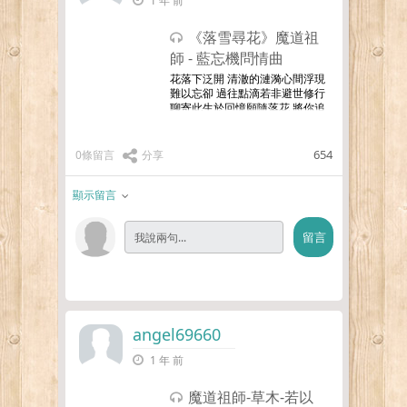
1 年 前
《落雪尋花》魔道祖
師 - 藍忘機問情曲
花落下泛開 清澈的漣漪心間浮現
難以忘卻 過往點滴若非避世修行
聊寄此生於回憶願隨落花 將你追
尋冰雪間 映照 寂寥星辰淚水歡
笑 悲歡離合 難以封塵情起 不知
而至深情深 而至复死生你如一場
654
0條留言
分享
夢 引我靈魂少
…更多
顯示留言
angel69660
1 年 前
魔道祖師-草木-若以