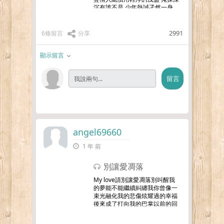
沉有誰不是 少年熱誠孑然一身
愛一個人望盡了畢生溫柔眼神寫
得出最刻薄的字文以譏誚這庸塵
卻不忍 斥你毫分我也算萬種風情
2991
6條留言
分享
實非良人誰能有幸 錯付
…更多
顯示留言
angel69660
1 年 前
別讓愛凋落
My love請別讓愛凋落別叫醒我
的夢能不能繼續糾纏我你曾像一
束光融化我的悲傷炫耀過的幸福
後來成了打向我的巴掌以前的回
憶變成上癮的痛快樂都被你沒收
心被帶走無數個失去你的夜晚我