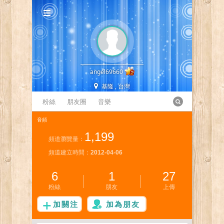
angel69660
基隆 , 台灣
粉絲
朋友圈
音樂
音頻
1,199
頻道瀏覽量：
頻道建立時間：
2012-04-06
6
1
27
粉絲
朋友
上傳
加關注
加為朋友