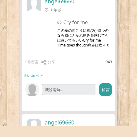
angel69660
1 年 前
Cry for me
この橋の向こうに喜びが待つの
なら風にふかれ痛みを感じて今
は泣いてもいいCry for me
Time goes though痛みは次々と
私の胸を裂いていくの
Tomorrow never knows失っ
…
更多
943
0條留言
分享
顯示留言
angel69660
1 年 前