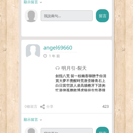
顯示留言
angel69660
1 年 前
明月引-裂天
劍指八荒 留一枝幽香聊贈予你清
賞大夢不覺醒時荒唐歪睡青石上
白日當空誰人凌高牆檐牙下誰匆
忙遊俠孤膽敢博虎狼拚生性莽撞
打滿酒壺整行囊向下個遠方撿幾
片落葉枯黃一試刀鋒芒踏明月飛
霜 到天涯流浪輕狂也無妨無妨
423
0條留言
分享
豪
…更多
顯示留言