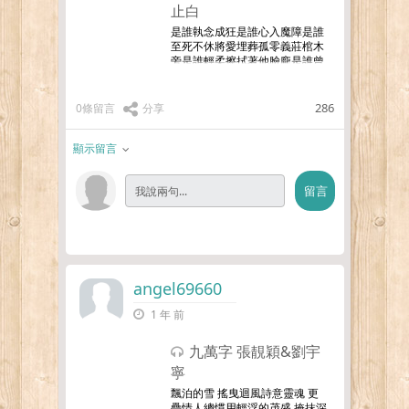
止白
是誰執念成狂是誰心入魔障是誰
至死不休將愛埋葬孤零義莊棺木
旁是誰輕柔擦拭著他臉龐是誰曾
跌跌撞撞地尋求一隻鎖靈囊是誰
仰望白霧消散後風清月朗月落烏
啼踏血歸來面含霜一步一殺舊恨
286
0條留言
分享
續命償唇角嗤笑且張揚萬惡動情
卻不
…更多
顯示留言
angel69660
1 年 前
九萬字 張靚穎&劉宇
寧
飄泊的雪 搖曳迴風詩意靈魂 更
疊情人總慣用輕浮的茂盛 掩抹深