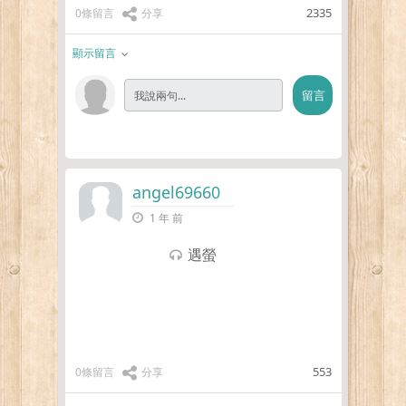
越想忘 越是愛越發了瘋的
…更多
2335
0條留言
分享
顯示留言
angel69660
1 年 前
遇螢
553
0條留言
分享