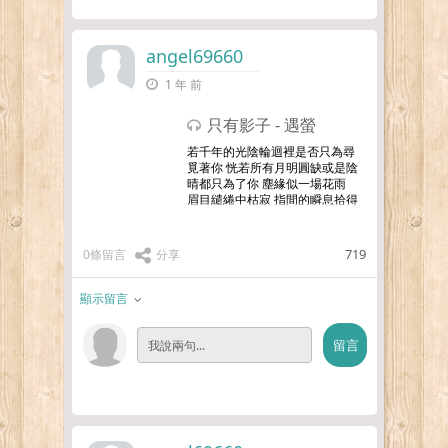
angel69660
1 年 前
只有影子 - 遇螢
若千年的光陰輪迴裡是否只為尋
覓著你 恍若所有月明圓缺或是陰
晴都只為了你 塵緣似一場花雨
眉目繾綣中枯寂 指間的瞬息拾得
你一顆淚滴 若忘川的漣漪隨我心
是否只為不忘記你恍若所有思緒
憐惜或是悲戚都只為了你
…更多
719
0條留言
分享
顯示留言