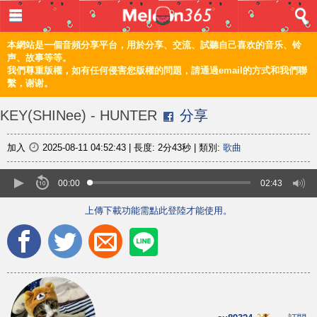
登入 / 註冊
首頁
本網站是一個音頻分享平台，用於分享、交流、試聽自己喜欢的音乐、铃
声、故事等等。
我們尊重版權，如有任何侵害您版權的問題，請通過email的方式和我們聯
音樂
繫，谢谢。
頻道
KEY(SHINee) - HUNTER
分享
上傳
加入
2025-08-11 04:52:43
|
長度:
2分43秒
|
類別:
歌曲
編輯
00:00
02:43
上傳下載功能需點此登陸才能使用。
電腦版
简体
©2021 甜瓜365 Melon365 Melon365.com