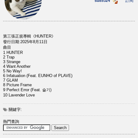
su89324
訂閱
第三張正規專輯《HUNTER》
發行日期:2025年8月11日
曲目
1 HUNTER
2 Trap
3 Strange
4 Want Another
5 No Way!
6 Infatuation (Feat. EUNHO of PLAVE)
7 GLAM
8 Picture Frame
9 Perfect Error (Feat. 슬기)
10 Lavender Love
關鍵字:
熱門查詢