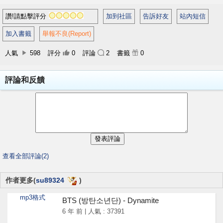
讚!請點擊評分
加到社區
告訴好友
站內短信
加入書籤
舉報不良(Report)
人氣
598
評分
0
評論
2
書籤
0
評論和反饋
查看全部評論(2)
作者更多(
su89324
)
mp3格式
BTS (방탄소년단) - Dynamite
6 年 前 | 人氣 : 37391