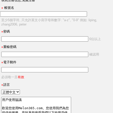
填寫注冊信息,免費注冊
※
帳號名
至少5個字符, 只允許英文小寫字母和數字: "a-z", "0-9" 例如: liping,
zhang2006, peter
※
密碼
6位以上
※
重輸密碼
確認用
※
電子郵件
必須唯一且
有效
※
語言