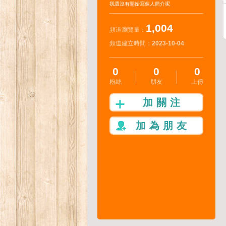
我還沒有開始寫個人簡介呢
1,004
頻道瀏覽量：
頻道建立時間：
2023-10-04
0
0
0
粉絲
朋友
上傳
加關注
加為朋友