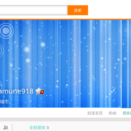
搜索
amune918
城市,
頻道首頁
粉絲
朋友
全部朋友
0