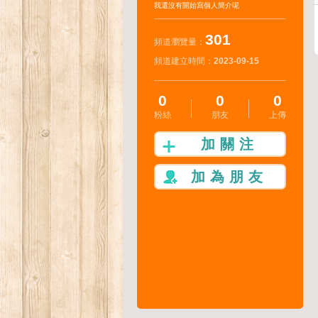
我還沒有開始寫個人簡介呢
301
頻道瀏覽量：
頻道建立時間：
2023-09-15
0
0
0
粉絲
朋友
上傳
加關注
加為朋友