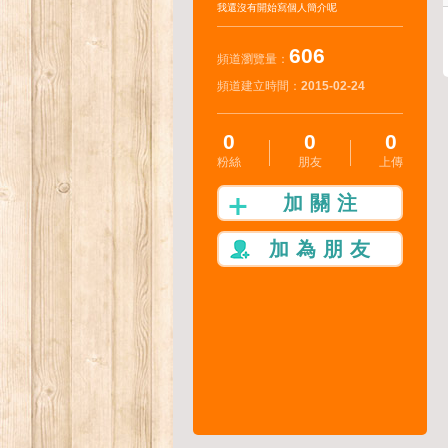
我還沒有開始寫個人簡介呢
606
頻道瀏覽量：
頻道建立時間：
2015-02-24
0
0
0
粉絲
朋友
上傳
加關注
加為朋友