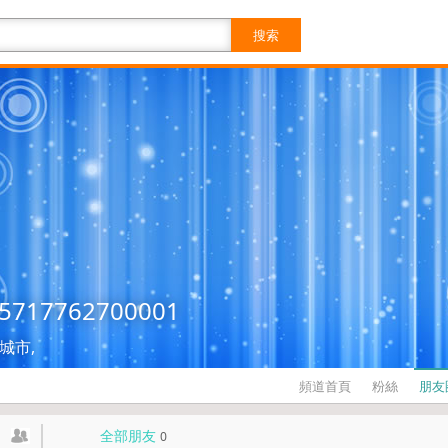
搜索
85717762700001
城市,
頻道首頁
粉絲
朋友
全部朋友
0