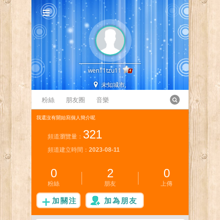
wen11tzu11
未知城市,
粉絲
朋友圈
音樂
我還沒有開始寫個人簡介呢
321
頻道瀏覽量：
頻道建立時間：
2023-08-11
0
2
0
粉絲
朋友
上傳
加關注
加為朋友