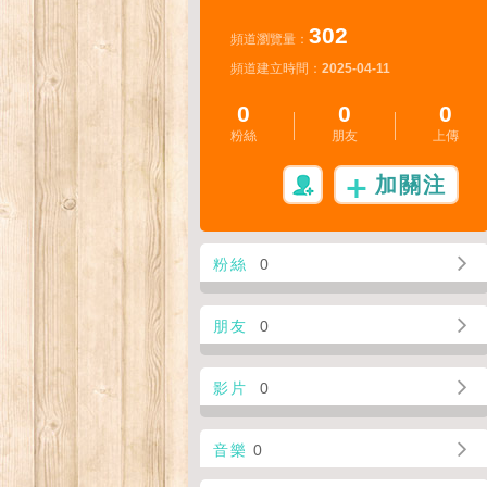
302
頻道瀏覽量：
頻道建立時間：
2025-04-11
0
0
0
粉絲
朋友
上傳
加關注
粉絲
0
朋友
0
影片
0
音樂
0