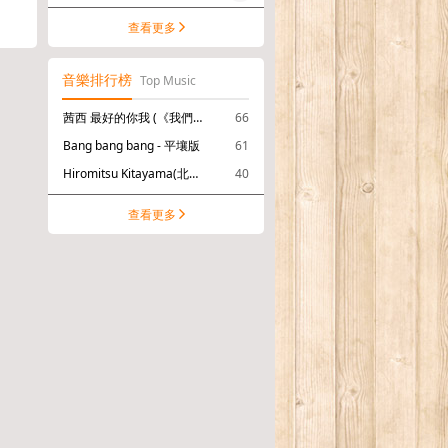
查看更多
音樂排行榜
Top Music
茜西 最好的你我 (《我們的翻譯官》電視劇插曲)
66
Bang bang bang - 平壤版
61
Hiromitsu Kitayama(北山宏光) サニーサイドアップ
40
查看更多