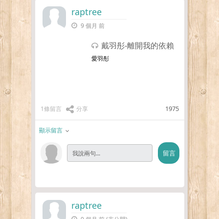
raptree
9 個月 前
戴羽彤-離開我的依賴
愛羽彤
1975
1條留言
分享
顯示留言
raptree