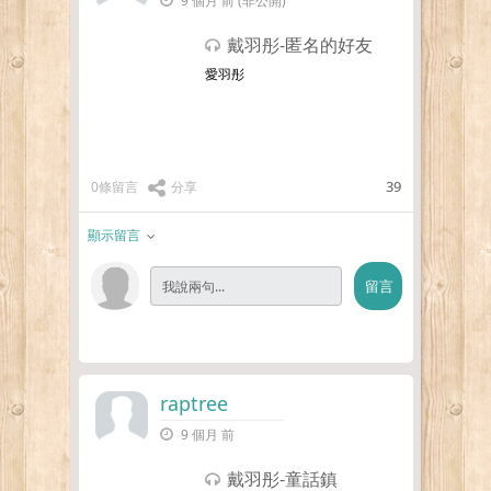
9 個月 前 (非公開)
戴羽彤-匿名的好友
愛羽彤
39
0條留言
分享
顯示留言
raptree
9 個月 前
戴羽彤-童話鎮