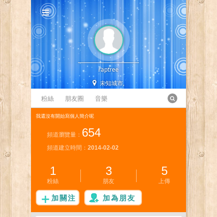
raptree
未知城市,
粉絲
朋友圈
音樂
我還沒有開始寫個人簡介呢
654
頻道瀏覽量：
頻道建立時間：
2014-02-02
1
3
5
粉絲
朋友
上傳
加關注
加為朋友