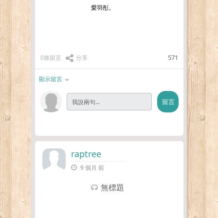
愛羽彤。
571
0條留言
分享
顯示留言
raptree
9 個月 前
無標題