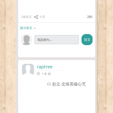
280
2條留言
分享
顯示留言
raptree
1 年 前
彭立-文殊菩薩心咒