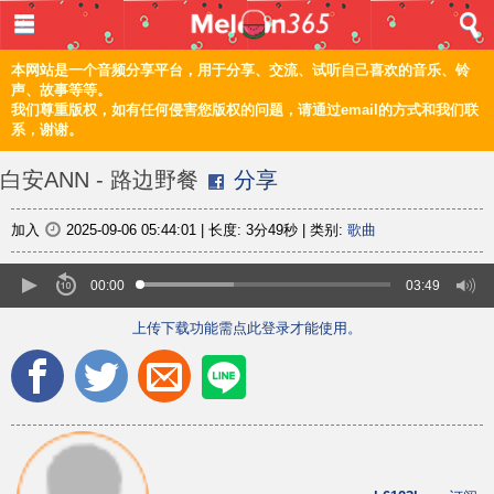
登入 / 注册
首页
本网站是一个音频分享平台，用于分享、交流、试听自己喜欢的音乐、铃
声、故事等等。
我们尊重版权，如有任何侵害您版权的问题，请通过email的方式和我们联
音乐
系，谢谢。
频道
白安ANN - 路边野餐
分享
上传
加入
2025-09-06 05:44:01
|
长度:
3分49秒
|
类别:
歌曲
编辑
00:00
03:49
上传下载功能需点此登录才能使用。
电脑版
正體
©2021 甜瓜365 Melon365 Melon365.com