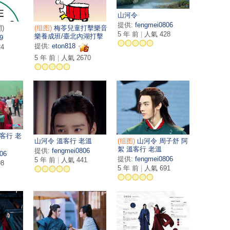
山河令
提供:
fengmei0806
)
(组图)
梅苓兒童打擊樂音
5 年 前
|
人氣 428
樂養成班/臺北內湖打擊
9
樂木琴教學課程春季招
提供:
eton818
4
生~ 來電免費體驗打擊樂
5 年 前
|
人氣 2670
課程 02 2796-1626
客行 老
山河令 溫客行 老溫
(组图)
山河令 周子舒 阿
絮 溫客行 老溫
提供:
fengmei0806
06
提供:
fengmei0806
5 年 前
|
人氣 441
8
5 年 前
|
人氣 691