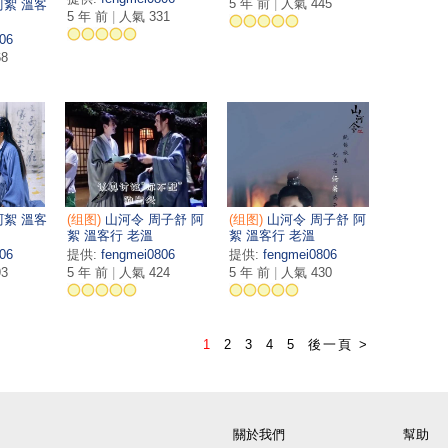
5 年 前
|
人氣 445
阿絮 溫客
5 年 前
|
人氣 331
06
8
阿絮 溫客
(组图)
山河令 周子舒 阿
(组图)
山河令 周子舒 阿
絮 溫客行 老溫
絮 溫客行 老溫
06
提供:
fengmei0806
提供:
fengmei0806
3
5 年 前
|
人氣 424
5 年 前
|
人氣 430
1
2
3
4
5
後一頁 >
關於我們
幫助