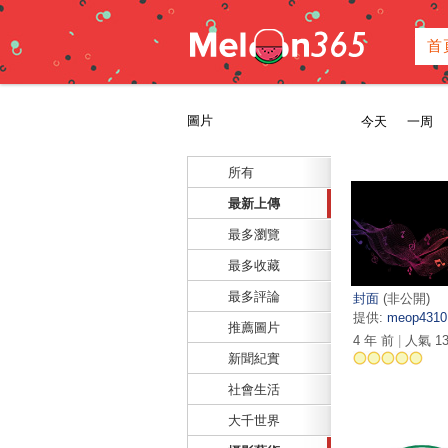
首
圖片
今天
一周
所有
最新上傳
最多瀏覽
最多收藏
最多評論
封面
(非公開)
提供:
meop4310
推薦圖片
4 年 前
|
人氣 13
新聞紀實
社會生活
大千世界