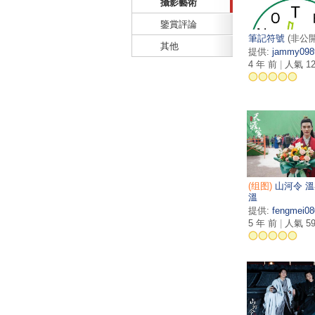
攝影藝術
鑒賞評論
筆記符號
(非公開
其他
提供:
jammy098
4 年 前
|
人氣 12
(组图)
山河令 溫
溫
提供:
fengmei08
5 年 前
|
人氣 59