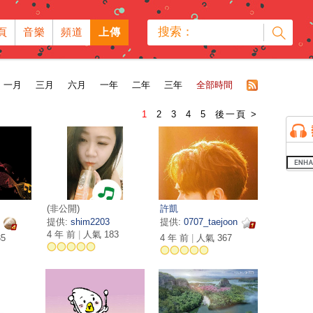
搜索：
頁
音樂
頻道
上傳
一月
三月
六月
一年
二年
三年
全部時間
1
2
3
4
5
後一頁 >
(非公開)
許凱
提供:
shim2203
提供:
0707_taejoon
4 年 前
|
人氣 183
5
4 年 前
|
人氣 367