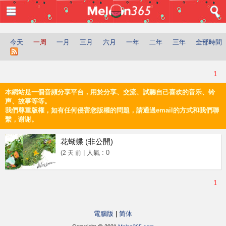
登入
首頁
今天
一周
一月
三月
六月
一年
二年
三年
全部時間
音樂
頻道
1
上傳
本網站是一個音頻分享平台，用於分享、交流、試聽自己喜欢的音乐、铃
声、故事等等。
我們尊重版權，如有任何侵害您版權的問題，請通過email的方式和我們聯
編輯
繫，谢谢。
花蝴蝶
(非公開)
電腦版
|
人氣 : 0
(2 天 前
简体
1
©2021 甜瓜365 Melon365 Melon365.com
電腦版
|
简体