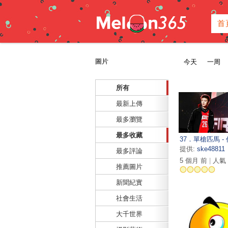
首
圖片
今天
一周
所有
最新上傳
最多瀏覽
最多收藏
37．單槍匹馬 -
提供:
ske48811
最多評論
5 個月 前
|
人氣 
推薦圖片
新聞紀實
社會生活
大千世界