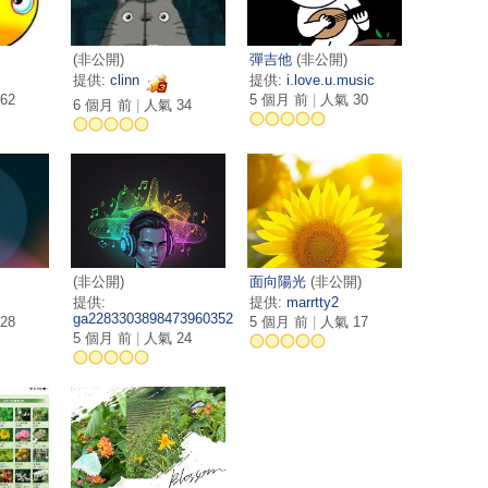
(非公開)
彈吉他
(非公開)
提供:
clinn
提供:
i.love.u.music
62
5 個月 前
|
人氣 30
6 個月 前
|
人氣 34
(非公開)
面向陽光
(非公開)
提供:
提供:
marrtty2
ga228330389847396035211
28
5 個月 前
|
人氣 17
5 個月 前
|
人氣 24