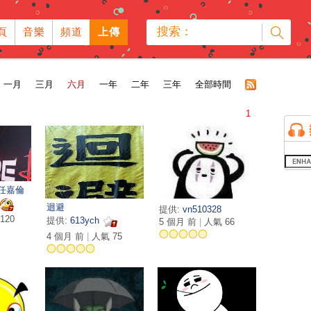
搜索：
頁
音樂
頻道
上傳
一月
三月
六月
一年
二年
三年
全部時間
1
 任嘉倫
迴避
提供:
vn510328
120
提供:
613ych
5 個月 前
|
人氣 66
4 個月 前
|
人氣 75