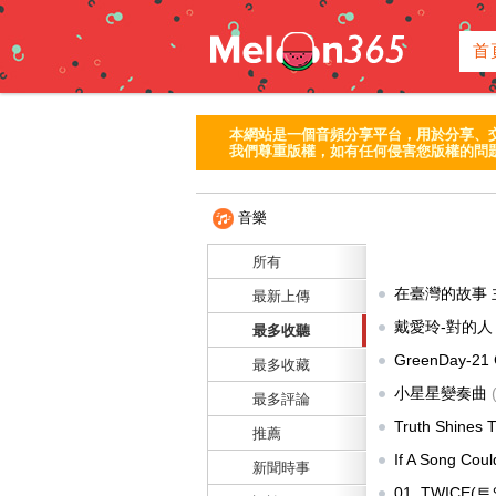
首
本網站是一個音頻分享平台，用於分享、
我們尊重版權，如有任何侵害您版權的問題
音樂
所有
在臺灣的故事
最新上傳
)
戴愛玲-對的
最多收聽
GreenDay-21
最多收藏
小星星變奏曲
最多評論
Truth Shines 
推薦
供:
fangji8065an
If A Song C
新聞時事
提供:
t1995tw
)
01. TWICE(