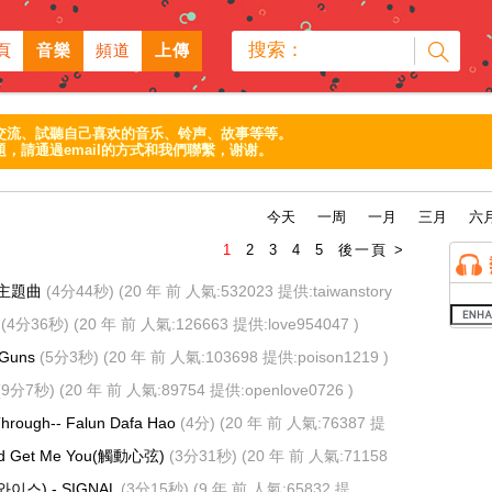
搜索：
頁
音樂
頻道
上傳
交流、試聽自己喜欢的音乐、铃声、故事等等。
，請通過email的方式和我們聯繫，谢谢。
今天
一周
一月
三月
六
1
2
3
4
5
後一頁 >
 主題曲
(4分44秒)
(20 年 前 人氣:532023 提供:
taiwanstory
人
(4分36秒)
(20 年 前 人氣:126663 提供:
love954047
)
 Guns
(5分3秒)
(20 年 前 人氣:103698 提供:
poison1219
)
(9分7秒)
(20 年 前 人氣:89754 提供:
openlove0726
)
Through-- Falun Dafa Hao
(4分)
(20 年 前 人氣:76387 提
)
ould Get Me You(觸動心弦)
(3分31秒)
(20 年 前 人氣:71158
트와이스) - SIGNAL
(3分15秒)
(9 年 前 人氣:65832 提