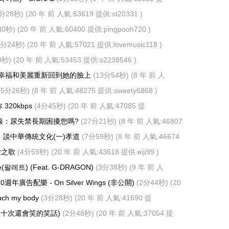
)
3分28秒)
(20 年 前 人氣:63619 提供:
st20331
)
40秒)
(20 年 前 人氣:60400 提供:
pingpooh720
)
4分24秒)
(20 年 前 人氣:57021 提供:
lovemusic118
)
9秒)
(20 年 前 人氣:53453 提供:
s2238546
)
 幸福和美麗重新回到她的臉上
(13分54秒)
(8 年 前 人
weety6868
)
(5分26秒)
(8 年 前 人氣:48275 提供:
sweety6868
)
 320kbps
(4分45秒)
(20 年 前 人氣:47085 提
822
)
線：尿失禁長期困擾您嗎?
(27分21秒)
(8 年 前 人氣:46807
8
)
】談中華傳統文化(一)孝道
(7分59秒)
(8 年 前 人氣:46674
8
)
愛之歌
(4分59秒)
(20 年 前 人氣:43618 提供:
eiji99
)
ette(팔레트) (Feat. G-DRAGON)
(3分38秒)
(9 年 前 人
finite28
)
週年廣告配樂 - On Silver Wings
(非公開)
(2分44秒)
(20
2 提供:
adacute92
)
h my body
(3分28秒)
(20 年 前 人氣:41690 提
)
了十次還會笑的笑話)
(2分48秒)
(20 年 前 人氣:37054 提