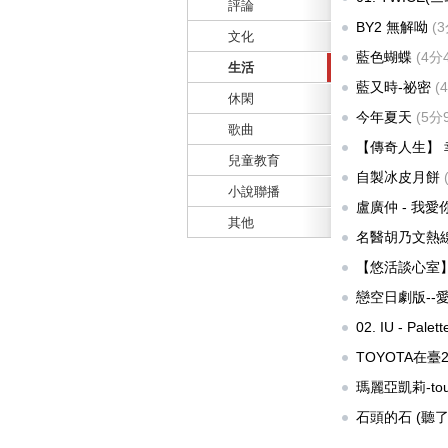
評論
供:
infinite28
BY2 無解呦
(
文化
藍色蝴蝶
(4分
生活
藍又時-祕密
(
休閑
今年夏天
(5分
歌曲
【傳奇人生】
兒童教育
氣:48514 提供:
s
自製冰皮月餅
小說聯播
盧廣仲 - 我愛你
其他
供:
jonathan1996
名醫胡乃文熱
提供:
sweety686
【悠活談心室
提供:
sweety686
戀空日劇版--
02. IU - Pal
氣:43388 提供:
in
TOYOTA在臺20
年 前 人氣:4215
瑪麗亞凱莉-touc
供:
aabbcc80828
石頭的石 (聽
供:
alyalin
)