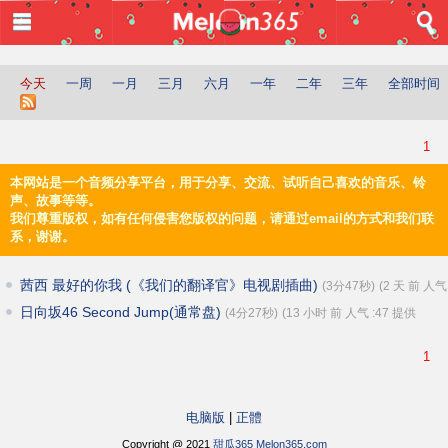
登入
首页
今天
一周
一月
三月
六月
一年
二年
三年
全部时间
音乐
所有
1
最新上传
本网站是一个音频分享平台，用于分享、交流、试听自己喜欢的音乐、铃
最多收听
声、故事等等。
最多收藏
我们尊重版权，如有任何侵害您版权的问题，请通过email的方式和我们联
最多评论
系，谢谢。
推荐
新闻时事
茜西 最好的你我 (《我们的翻译官》电视剧插曲)
(3分47秒)
(2 天 前 人气
:134 提供 :
ske48811
)
评论
日向坂46 Second Jump(通常盘)
(4分27秒)
(13 小时 前 人气 :47 提供
:
chenxiaoyun1989629
)
文化
1
生活
休闲
歌曲
电脑版
|
正體
儿童教育
Copyright @ 2021
甜瓜365 Melon365.com