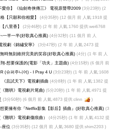
)
愛你】《仙劍奇俠傳三》 電視原聲帶2009
(3分23秒)
(2
 提供:
wei6768
)
奕格【只願和你相愛】
(4分35秒)
(12 個月 前 人氣:1918 提
麟【八里香】
(2分46秒)
(2 年 前 人氣:1760 提供:
wei6768
~一半一半(好歌真心推薦)
(4分32秒)
(11 個月 前 人
leleaf
)
墨 電視劇《錦繡安寧》
(3分47秒)
(2 年 前 人氣:2473 提
必無時無刻維持完美的笑容(好歌真心推薦)
(4分)
(1 年 前 人
leleaf
)
徐暐翔-想要保護的(電影「功夫」主題曲)
(4分15秒)
(6 個月 前
linn
)
R (슈퍼주니어) - I Pray 4 U
(3分23秒)
(1 年 前 人氣:1608
)
】《且試天下》電視劇插曲
(4分8秒)
(1 年 前 人氣:1382 提
你(《難哄》電視劇片尾曲)
(5分20秒)
(1 年 前 人氣:4971 提
)
災
(3分50秒)
(6 個月 前 人氣:4873 提供:
clinn
)
想要擁有你『Netflix影集【影后】插曲』(好歌真心推薦)
(3
 人氣:4399 提供:
mapleleaf
)
點(《難哄》電視劇傷痕曲）
(4分25秒)
(1 年 前 人氣:4132 提
)
-座位
(3分35秒)
(12 個月 前 人氣:3680 提供:
shim2203
)