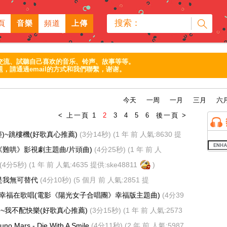
搜索：
頁
音樂
頻道
上傳
交流、試聽自己喜欢的音乐、铃声、故事等等。
，請通過email的方式和我們聯繫，谢谢。
今天
一周
一月
三月
六
< 上一頁
1
2
3
4
5
6
後一頁 >
塵)~跳樓機(好歌真心推薦)
(3分14秒)
(1 年 前 人氣:8630 提
)
(《難哄》影視劇主題曲/片頭曲)
(4分25秒)
(1 年 前 人
e48811
)
(4分5秒)
(1 年 前 人氣:4635 提供:
ske48811
)
就是我無可替代
(4分10秒)
(5 個月 前 人氣:2851 提
麗玲)-幸福在歌唱(電影《陽光女子合唱團》幸福版主題曲)
(4分39
氣:2629 提供:
clinn
)
~我不配快樂(好歌真心推薦)
(3分15秒)
(1 年 前 人氣:2573
)
uno Mars - Die With A Smile
(4分11秒)
(2 年 前 人氣:5987