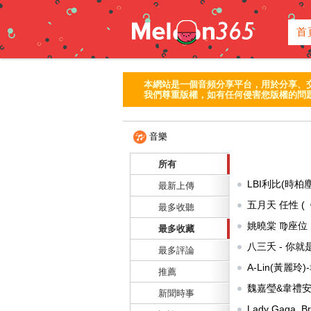
首
本網站是一個音頻分享平台，用於分享、
我們尊重版權，如有任何侵害您版權的問題
音樂
所有
LBI利比(時柏
最新上傳
供:
mapleleaf
五月天 任性 
最多收聽
氣:7331 提供:
sk
姚曉棠 ♍座位
最多收藏
八三夭 - 你
最多評論
供:
qesh6123b
)
A-Lin(黃
推薦
秒)
(6 個月 前 人
魏嘉瑩&韋禮安
新聞時事
提供:
mapleleaf
Lady Gaga, Br