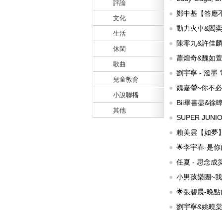
評論
提供:
a24026749
鄭中基【答應不
文化
年 前 人氣:2202
動力火車&閻
生活
供:
wei6768
)
陳零九&許佳
休閑
)
蕭煌奇&魏如萱
歌曲
氣:3930 提供:
map
劉宇寧 - 潑
兒童教育
供:
sunglary
)
魏嘉瑩~你不
小說聯播
氣:1960 提供:
map
Bii畢書盡&
其他
人氣:1858 提供:
c
SUPER JUNIO
提供:
su89324
賴美雲【如夢
供:
wei6768
)
🌟李宇春-是
供:
wawa996
任夏 - 思念成
小男孩樂團~我
分42秒)
(2 年 前
🌟張碧晨-晚
供:
wawa996
劉宇寧&姚曉棠